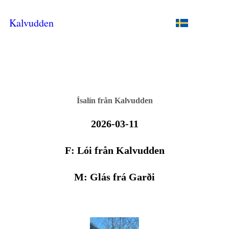
Kalvudden
Ísalín
från Kalvudden
2026-03-11
F: Lói från Kalvudden
M: Glás frá Garði