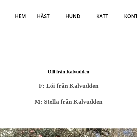
HEM
HÄST
HUND
KATT
KON
Olli från Kalvudden
F: Lói från Kalvudden
M: Stella från Kalvudden