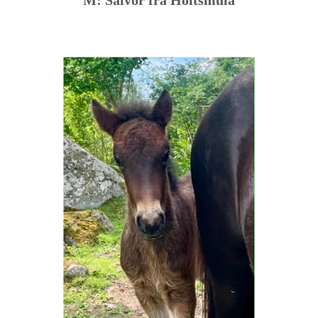
M: Salvör frá Holtsmúla